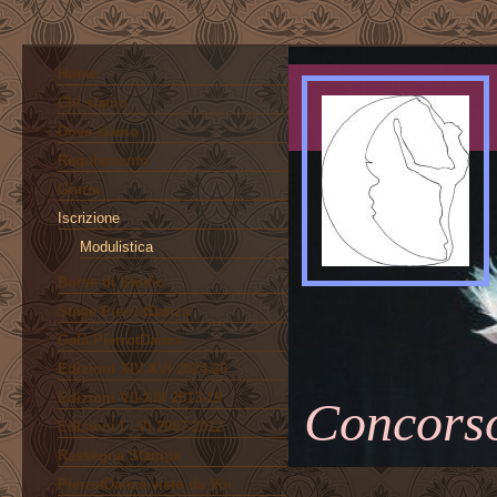
Home
Chi siamo
Dove siamo
Regolamento
Giuria
Iscrizione
Modulistica
Borse di Studio
Stage PierrotDanza
Galà PierrotDanza
Edizioni XIV-XVI 2024-26
Edizioni VII-XIII 2013-19
Concorso
Edizioni I - VI 2007-2012
Rassegna Stampa
PierrotDanza visto da Voi