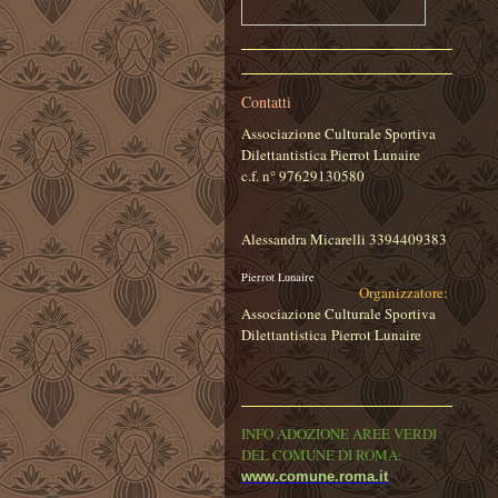
Contatti
Associazione Culturale Sportiva
Dilettantistica Pierrot Lunaire
c.f. n° 97629130580
Alessandra Micarelli 3394409383
Pierrot Lunaire
Organizzatore:
Associazione Culturale Sportiva
Dilettantistica
Pierrot Lunaire
INFO ADOZIONE AREE VERDI
DEL COMUNE DI ROMA:
www.comune.roma.it