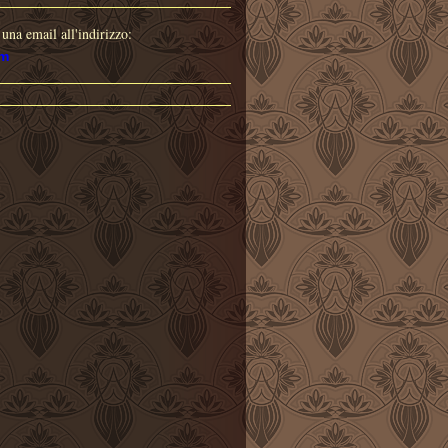
o
una email all'indirizzo:
om