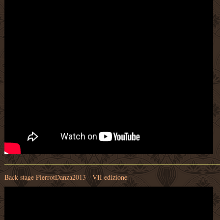
Back-stage PierrotDanza2013 - VII edizione