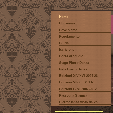
Home
Chi siamo
Dove siamo
Regolamento
Giuria
Iscrizione
Borse di Studio
Stage PierrotDanza
Galà PierrotDanza
Edizioni XIV-XVI 2024-26
Edizioni VII-XIII 2013-19
Edizioni I - VI 2007-2012
Rassegna Stampa
PierrotDanza visto da Voi