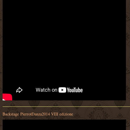
Backstage PierrotDanza2014 VIII edizione