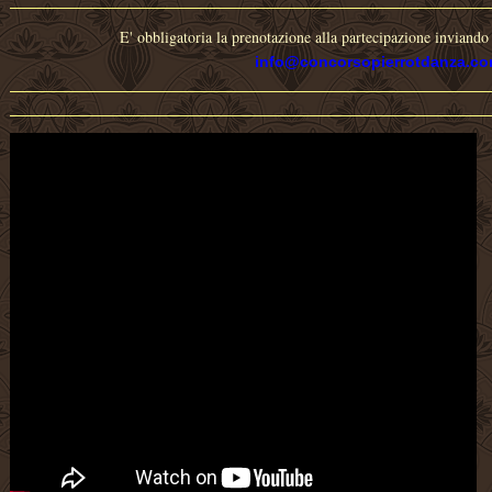
E' obbligatoria la prenotazione alla partecipazione inviand
info@concorsopierrotdanza.c