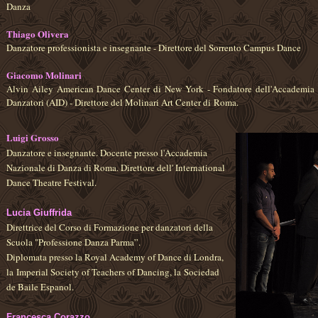
Danza
Thiago Olivera
Danzatore professionista e insegnante - Direttore del Sorrento Campus Dance
Giacomo Molinari
Alvin Ailey American Dance Center di New York - Fondatore dell'Accademia di
Danzatori (AID) - Direttore del Molinari Art Center di Roma.
Luigi Grosso
Danzatore e insegnante. Docente presso l'Accademia
Nazionale di Danza di Roma. Direttore dell' International
Dance Theatre Festival.
Lucia Giuffrida
Direttrice del Corso di Formazione per danzatori della
Scuola "Professione Danza Parma”.
Diplomata presso la Royal Academy of Dance di Londra,
la
Imperial Society of Teachers of Dancing, la
Sociedad
de Baile Espanol.
Francesca Corazzo