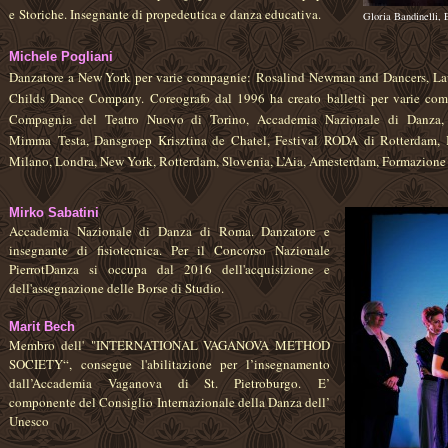
e
Storiche. Insegnante di propedeutica e
danza educativa.
Gloria Bandinelli, 
Michele Pogliani
Danzatore a New York per varie compagnie: Rosalind Newman and Dancers, La
Childs Dance Company. Coreografo dal 1996 ha creato balletti per varie com
Compagnia del Teatro Nuovo di Torino, Accademia Nazionale di Danza, 
Mimma Testa, Dansgroep Krisztina de Chatel, Festival RODA di Rotterdam, 
Milano, Londra, New York, Rotterdam, Slovenia, L’Aia, Amesterdam, Formazione
Mirko Sabatini
Accademia Nazionale di Danza di Roma. Danzatore e
insegnante di fisiotecnica. Per il Concorso Nazionale
PierrotDanza si occupa dal 2016 dell'acquisizione e
dell'assegnazione delle Borse di Studio.
Marit Bech
Membro dell'
"INTERNATIONAL VAGANOVA METHOD
SOCIETY“, consegue l'a
bilitazione per l’insegnamento
dall’Accademia Vaganova di St. Pietroburgo.
E’
componente del Consiglio Internazionale della Danza dell’
Unesco