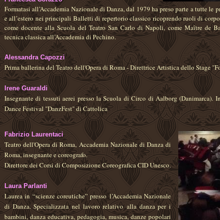
Formatasi all’Accademia Nazionale di Danza, dal 1979 ha preso parte a tutte le pr
e all’estero nei principali Balletti di repertorio classico ricoprendo ruoli di corpo
come docente alla Scuola del Teatro San Carlo di Napoli, come Maître de Ba
tecnica classica all’Accademia di Pechino.
Alessandra Capozzi
Prima ballerina del Teatro dell'Opera di Roma - Direttrice Artistica dello Stage "
Irene Guaraldi
Insegnante di tessuti aerei presso la Scuola di Circo di Aalborg (Danimarca). 
Dance Festival "DanzFest" di Cattolica
Fabrizio Laurentaci
Teatro dell'Opera di Roma, Accademia Nazionale di Danza di
Roma, insegnante e coreografo.
Direttore dei Corsi di Composizione Coreografica CID Unesco.
Laura Parlanti
Laurea in “scienze coreutiche” presso
l’Accademia Nazionale
di Danza. Specializzata nel lavoro relativo
alla danza per i
bambini, danza educativa, pedagogia, musica, danze popolari