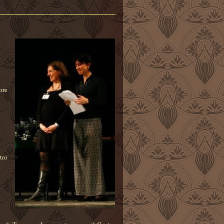
ore
tro