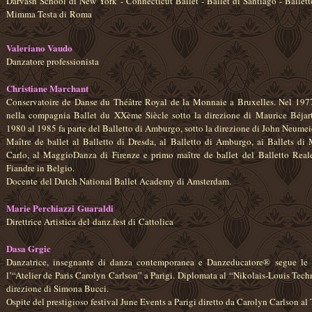
Darvash School di New York - Connecticut Ballet - Ballet di Santiago - Ballett
Mimma Testa di Roma
Valeriano Vaudo
Danzatore professionista
Christiane Marchant
Conservatoire de Danse du Théâtre Royal de la Monnaie a Bruxelles. Nel 1977
nella compagnia Ballet du XXème Siècle sotto la direzione di Maurice Béjart
1980 al 1985 fa parte del Balletto di Amburgo, sotto la direzione di John Neumei
Maître de ballet al Balletto di Dresda, al Balletto di Amburgo, ai Ballets di
Carlo, al MaggioDanza di Firenze e primo maître de ballet del Balletto Real
Fiandre in Belgio.
Docente del Dutch National Ballet Academy di Amsterdam.
Marie Perchiazzi Guaraldi
Direttrice Artistica del danz.fest di Cattolica
Dasa Grgic
Danzatrice, insegnante di danza contemporanea e Danzeducatore® segue le 
l’“Atelier de Paris Carolyn Carlson” a Parigi. Diplomata al “Nikolais-Louis Tech
direzione di Simona Bucci.
Ospite del prestigioso festival June Events a Parigi diretto da Carolyn Carlson al 