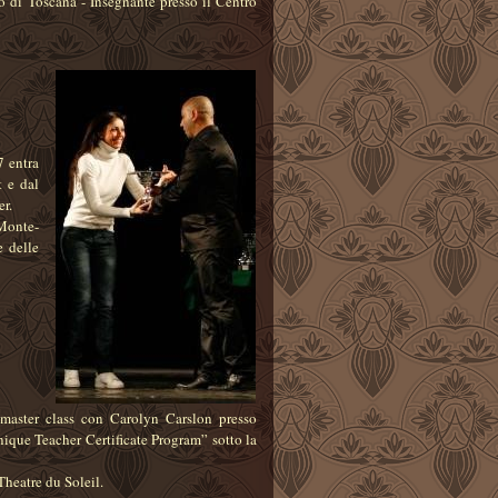
o di Toscana - Insegnante presso il Centro
 entra
 e dal
er.
 Monte-
e delle
master class con Carolyn Carslon presso
nique Teacher Certificate Program” sotto la
Theatre du Soleil.